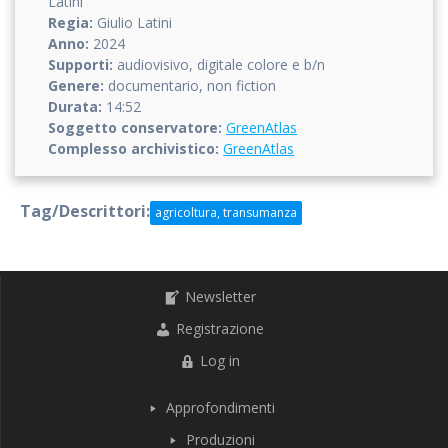
Latini
Regia:
Giulio Latini
Anno:
2024
Supporti:
audiovisivo, digitale colore e b/n
Genere:
documentario, non fiction
Durata:
14:52
Soggetto conservatore:
GreenAtlas
Complesso archivistico:
GreenAtlas
Tag/Descrittori:
agricoltura, transumanza
Newsletter
Registrazione
Log in
Approfondimenti
Produzioni