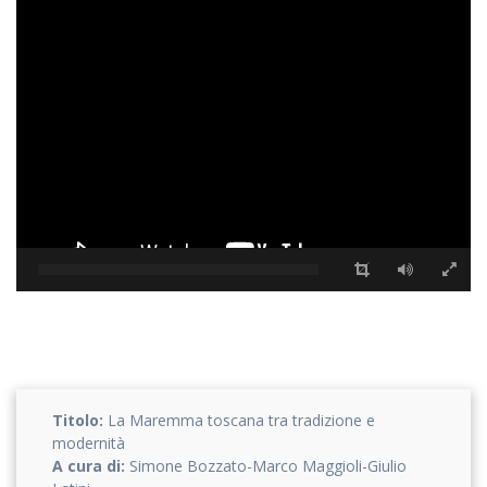
Accetto che i miei dati personali vengano registrati da questa
applicazione secondo la vostra normativa sulla privacy
Titolo:
La Maremma toscana tra tradizione e
modernità
A cura di:
Simone Bozzato-Marco Maggioli-Giulio