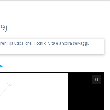
9)
eni paludosi che, ricchi di vita e ancora selvaggi,
li