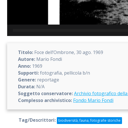
Titolo:
Foce dell’Ombrone, 30 ago. 1969
Autore:
Mario Fondi
Anno:
1969
Supporti:
fotografia, pellicola b/n
Genere:
reportage
Durata:
N/A
Soggetto conservatore:
Archivio fotografico della
Complesso archivistico:
Fondo Mario Fondi
Tag/Descrittori:
biodiversità, fauna, fotografie storiche