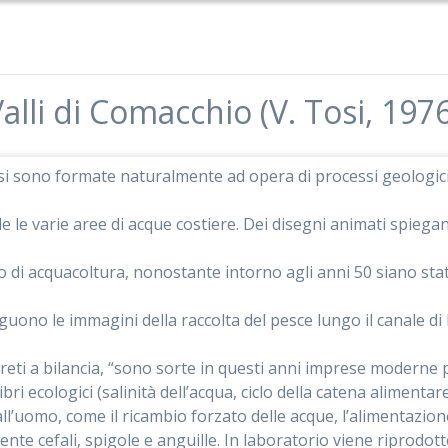
alli di Comacchio (V. Tosi, 197
si sono formate naturalmente ad opera di processi geologici 
e le varie aree di acque costiere. Dei disegni animati spiega
di acquacoltura, nonostante intorno agli anni 50 siano stati 
eguono le immagini della raccolta del pesce lungo il canale di 
di reti a bilancia, “sono sorte in questi anni imprese modern
ilibri ecologici (salinità dell’acqua, ciclo della catena aliment
l’uomo, come il ricambio forzato delle acque, l’alimentazione
nte cefali, spigole e anguille. In laboratorio viene riprodotto 