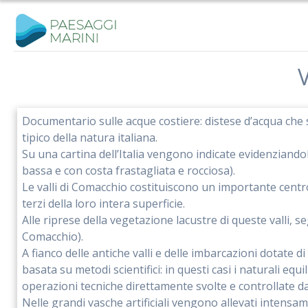
Salta
al
contenuto
V
Documentario sulle acque costiere: distese d’acqua che 
tipico della natura italiana.
Su una cartina dell’Italia vengono indicate evidenziandol
bassa e con costa frastagliata e rocciosa).
Le valli di Comacchio costituiscono un importante centro 
terzi della loro intera superficie.
Alle riprese della vegetazione lacustre di queste valli, s
Comacchio).
A fianco delle antiche valli e delle imbarcazioni dotate 
basata su metodi scientifici: in questi casi i naturali equ
operazioni tecniche direttamente svolte e controllate dal
Nelle grandi vasche artificiali vengono allevati intensame