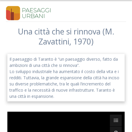
Salta
al
contenuto
Una città che si rinnova (M.
Zavattini, 1970)
Iscriviti alla nostra newsletter
Rimani aggiornato sulle nostre iniziative e l'andamento del
Il paesaggio di Taranto è “un paesaggio diverso, fatto da
nostro progetto di ricerca.
ambizioni di una città che si rinnova”.
Lo sviluppo industriale ha aumentato il costo della vita e i
redditi. Tuttavia, la grande espansione della città ha inciso
su diverse problematiche, tra le quali l’incremento del
traffico e la necessità di nuove infrastrutture. Taranto è
una città in espansione.