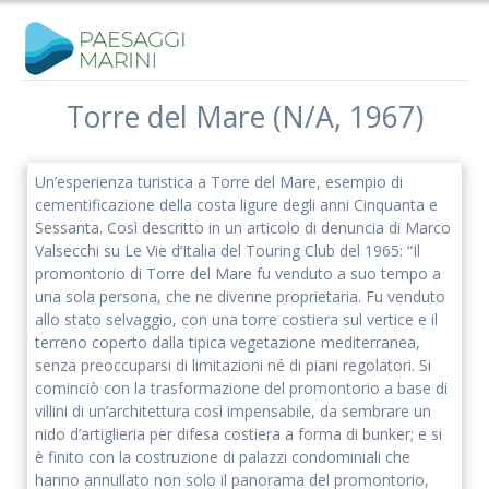
Salta
al
contenuto
Torre del Mare (N/A, 1967)
Iscriviti alla nostra newsletter
Un’esperienza turistica a Torre del Mare, esempio di
Rimani aggiornato sulle nostre iniziative e l'andamento del
cementificazione della costa ligure degli anni Cinquanta e
nostro progetto di ricerca.
Sessanta. Così descritto in un articolo di denuncia di Marco
Valsecchi su Le Vie d’Italia del Touring Club del 1965: “Il
promontorio di Torre del Mare fu venduto a suo tempo a
una sola persona, che ne divenne proprietaria. Fu venduto
allo stato selvaggio, con una torre costiera sul vertice e il
terreno coperto dalla tipica vegetazione mediterranea,
senza preoccuparsi di limitazioni né di piani regolatori. Si
cominciò con la trasformazione del promontorio a base di
villini di un’architettura così impensabile, da sembrare un
nido d’artiglieria per difesa costiera a forma di bunker; e si
è finito con la costruzione di palazzi condominiali che
hanno annullato non solo il panorama del promontorio,