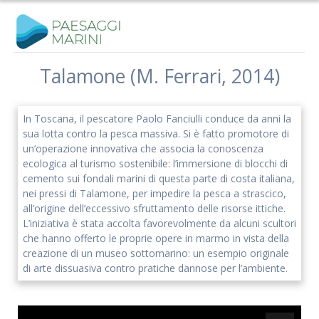
Salta
al
contenuto
Talamone (M. Ferrari, 2014)
Iscriviti alla nostra newsletter
In Toscana, il pescatore Paolo Fanciulli conduce da anni la
Rimani aggiornato sulle nostre iniziative e l'andamento del
sua lotta contro la pesca massiva. Si è fatto promotore di
nostro progetto di ricerca.
un’operazione innovativa che associa la conoscenza
ecologica al turismo sostenibile: l’immersione di blocchi di
cemento sui fondali marini di questa parte di costa italiana,
nei pressi di Talamone, per impedire la pesca a strascico,
all’origine dell’eccessivo sfruttamento delle risorse ittiche.
L’iniziativa è stata accolta favorevolmente da alcuni scultori
che hanno offerto le proprie opere in marmo in vista della
creazione di un museo sottomarino: un esempio originale
di arte dissuasiva contro pratiche dannose per l’ambiente.