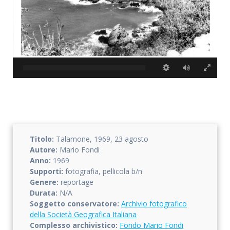
Accetto che i miei dati personali vengano registrati da questa
applicazione secondo la vostra normativa sulla privacy
Titolo:
Talamone, 1969, 23 agosto
Autore:
Mario Fondi
Anno:
1969
Supporti:
fotografia, pellicola b/n
Genere:
reportage
Durata:
N/A
Soggetto conservatore:
Archivio fotografico
della Società Geografica Italiana
Complesso archivistico:
Fondo Mario Fondi