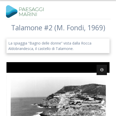
Salta
al
contenuto
Talamone #2 (M. Fondi, 1969)
Iscriviti alla nostra newsletter
La spiaggia “Bagno delle donne” vista dalla Rocca
Rimani aggiornato sulle nostre iniziative e l'andamento del
Aldobrandesca, il castello di Talamone.
nostro progetto di ricerca.