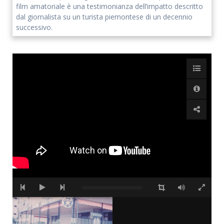
film amatoriale è una testimonianza dell’impatto descritto
dal giornalista su un turista piemontese di un decennio
Accetto che i miei dati personali vengano registrati da questa
successivo.
applicazione secondo la vostra normativa sulla privacy