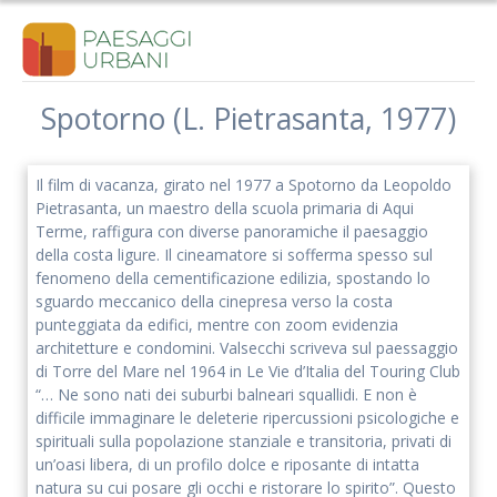
Salta
al
contenuto
Spotorno (L. Pietrasanta, 1977)
Iscriviti alla nostra newsletter
Il film di vacanza, girato nel 1977 a Spotorno da Leopoldo
Rimani aggiornato sulle nostre iniziative e l'andamento del
Pietrasanta, un maestro della scuola primaria di Aqui
nostro progetto di ricerca.
Terme, raffigura con diverse panoramiche il paesaggio
della costa ligure. Il cineamatore si sofferma spesso sul
fenomeno della cementificazione edilizia, spostando lo
sguardo meccanico della cinepresa verso la costa
punteggiata da edifici, mentre con zoom evidenzia
architetture e condomini. Valsecchi scriveva sul paessaggio
di Torre del Mare nel 1964 in Le Vie d’Italia del Touring Club
“… Ne sono nati dei suburbi balneari squallidi. E non è
difficile immaginare le deleterie ripercussioni psicologiche e
spirituali sulla popolazione stanziale e transitoria, privati di
un’oasi libera, di un profilo dolce e riposante di intatta
natura su cui posare gli occhi e ristorare lo spirito”. Questo