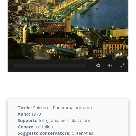
Accetto che i miei dati personali vengano registrati da questa
applicazione secondo la vostra normativa sulla privacy
Titolo:
Salerno – Panorama notturno
Anno:
1973
Supporti:
fotografia, pellicola colore
Genere:
cartolina
Soggetto conservatore:
GreenAtlas