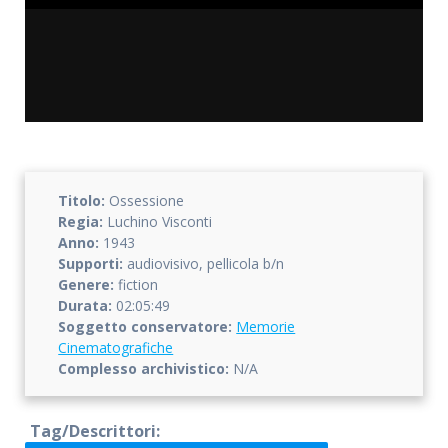
Titolo:
Ossessione
Regia:
Luchino Visconti
Anno:
1943
Supporti:
audiovisivo, pellicola b/n
Genere:
fiction
Durata:
02:05:49
Soggetto conservatore:
Memorie
Cinematografiche
Complesso archivistico:
N/A
Tag/Descrittori: