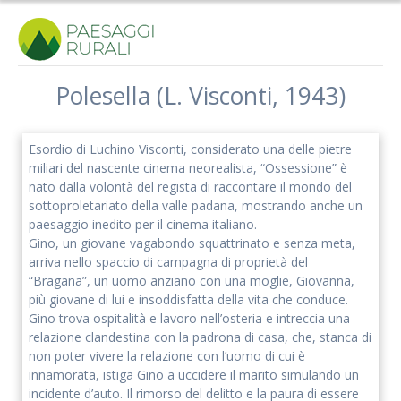
Salta
al
contenuto
Polesella (L. Visconti, 1943)
Iscriviti alla nostra newsletter
Esordio di Luchino Visconti, considerato una delle pietre
Rimani aggiornato sulle nostre iniziative e l'andamento del
miliari del nascente cinema neorealista, “Ossessione” è
nostro progetto di ricerca.
nato dalla volontà del regista di raccontare il mondo del
sottoproletariato della valle padana, mostrando anche un
paesaggio inedito per il cinema italiano.
Gino, un giovane vagabondo squattrinato e senza meta,
arriva nello spaccio di campagna di proprietà del
“Bragana”, un uomo anziano con una moglie, Giovanna,
più giovane di lui e insoddisfatta della vita che conduce.
Gino trova ospitalità e lavoro nell’osteria e intreccia una
relazione clandestina con la padrona di casa, che, stanca di
non poter vivere la relazione con l’uomo di cui è
innamorata, istiga Gino a uccidere il marito simulando un
incidente d’auto. Il rimorso del delitto e la paura di essere