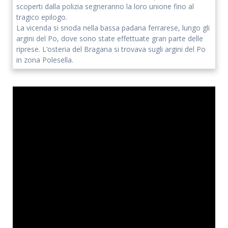
scoperti dalla polizia segneranno la loro unione fino al
tragico epilogo.
Accetto che i miei dati personali vengano registrati da questa
La vicenda si snoda nella bassa padana ferrarese, lungo gli
applicazione secondo la vostra normativa sulla privacy
argini del Po, dove sono state effettuate gran parte delle
riprese. L’osteria del Bragana si trovava sugli argini del Po
in zona Polesella.