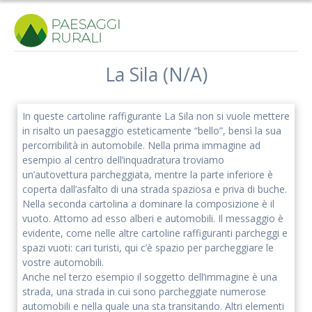
Salta
al
contenuto
La Sila (N/A)
Iscriviti alla nostra newsletter
In queste cartoline raffigurante La Sila non si vuole mettere
Rimani aggiornato sulle nostre iniziative e l'andamento del
in risalto un paesaggio esteticamente “bello”, bensì la sua
nostro progetto di ricerca.
percorribilità in automobile. Nella prima immagine ad
esempio al centro dell’inquadratura troviamo
un’autovettura parcheggiata, mentre la parte inferiore è
coperta dall’asfalto di una strada spaziosa e priva di buche.
Nella seconda cartolina a dominare la composizione è il
vuoto. Attorno ad esso alberi e automobili. Il messaggio è
evidente, come nelle altre cartoline raffiguranti parcheggi e
spazi vuoti: cari turisti, qui c’è spazio per parcheggiare le
vostre automobili.
Anche nel terzo esempio il soggetto dell’immagine è una
strada, una strada in cui sono parcheggiate numerose
automobili e nella quale una sta transitando. Altri elementi