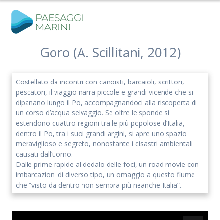
Salta
al
contenuto
Goro (A. Scillitani, 2012)
Iscriviti alla nostra newsletter
Costellato da incontri con canoisti, barcaioli, scrittori,
Rimani aggiornato sulle nostre iniziative e l'andamento del
pescatori, il viaggio narra piccole e grandi vicende che si
nostro progetto di ricerca.
dipanano lungo il Po, accompagnandoci alla riscoperta di
un corso d’acqua selvaggio. Se oltre le sponde si
estendono quattro regioni tra le più popolose d’Italia,
dentro il Po, tra i suoi grandi argini, si apre uno spazio
meraviglioso e segreto, nonostante i disastri ambientali
causati dall’uomo.
Dalle prime rapide al dedalo delle foci, un road movie con
imbarcazioni di diverso tipo, un omaggio a questo fiume
che “visto da dentro non sembra più neanche Italia”.