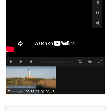
Accetto che i miei dati personali vengano registrati da questa
applicazione secondo la vostra normativa sulla privacy
Timecode: 00:56:37-01:03:46