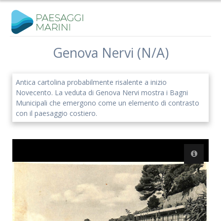
Salta
al
contenuto
Genova Nervi (N/A)
Iscriviti alla nostra newsletter
Antica cartolina probabilmente risalente a inizio
Rimani aggiornato sulle nostre iniziative e l'andamento del
Novecento. La veduta di Genova Nervi mostra i Bagni
nostro progetto di ricerca.
Municipali che emergono come un elemento di contrasto
con il paesaggio costiero.