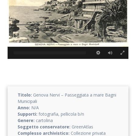
Accetto che i miei dati personali vengano registrati da questa
applicazione secondo la vostra normativa sulla privacy
Titolo:
Genova Nervi – Passeggiata a mare Bagni
Municipali
Anno:
N/A
Supporti:
fotografia, pellicola b/n
Genere:
cartolina
Soggetto conservatore:
GreenAtlas
Complesso archivistico:
Collezione privata