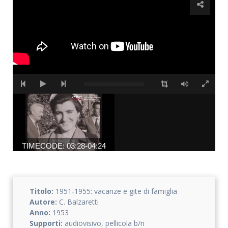
Accetto che i miei dati personali vengano registrati da questa
applicazione secondo la vostra normativa sulla privacy
TIMECODE: 03:28-04:24
Titolo:
1951-1955: vacanze e gite di famiglia
Autore:
C. Balzaretti
Anno:
1953
Supporti:
audiovisivo, pellicola b/n