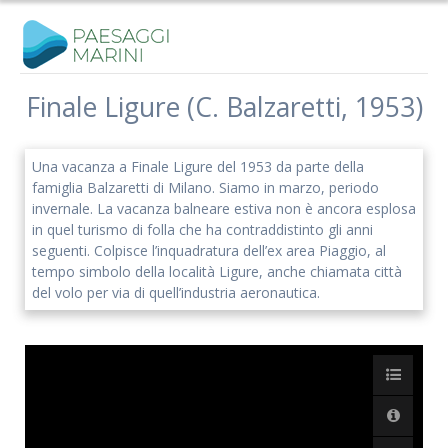
Salta
al
contenuto
Finale Ligure (C. Balzaretti, 1953)
Iscriviti alla nostra newsletter
Una vacanza a Finale Ligure del 1953 da parte della
Rimani aggiornato sulle nostre iniziative e l'andamento del
famiglia Balzaretti di Milano. Siamo in marzo, periodo
nostro progetto di ricerca.
invernale. La vacanza balneare estiva non è ancora esplosa
in quel turismo di folla che ha contraddistinto gli anni
seguenti. Colpisce l’inquadratura dell’ex area Piaggio, al
tempo simbolo della località Ligure, anche chiamata città
del volo per via di quell’industria aeronautica.