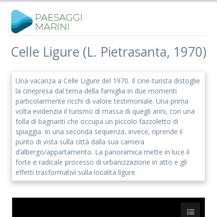
Salta
al
contenuto
Celle Ligure (L. Pietrasanta, 1970)
Iscriviti alla nostra newsletter
Una vacanza a Celle Ligure del 1970. Il cine-turista distoglie
Rimani aggiornato sulle nostre iniziative e l'andamento del
la cinepresa dal tema della famiglia in due momenti
nostro progetto di ricerca.
particolarmente ricchi di valore testimoniale. Una prima
volta evidenzia il turismo di massa di quegli anni, con una
folla di bagnanti che occupa un piccolo fazzoletto di
spiaggia. In una seconda sequenza, invece, riprende il
punto di vista sulla città dalla sua camera
d’albergo/appartamento. La panoramica mette in luce il
forte e radicale processo di urbanizzazione in atto e gli
effetti trasformativi sulla località ligure.