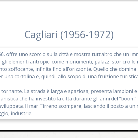
Cagliari (1956-1972)
6, offre uno scorcio sulla città e mostra tutt’altro che un i
 gli elementi antropici come monumenti, palazzi storici o le ic
o soffocante, infinita fino all’orizzonte. Quello che domina l
r una cartolina e, quindi, allo scopo di una fruizione turistica
tornante. La strada è larga e spaziosa, presenta lampioni e 
banistica che ha investito la città durante gli anni del “boo
si è sviluppata. Il mar Tirreno scompare, lasciando il posto 
gio, industrie.