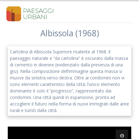
Salta
al
contenuto
Albissola (1968)
Iscriviti alla nostra newsletter
Cartolina di Albissola Superiore risalente al 1968. Il
Rimani aggiornato sulle nostre iniziative e l'andamento del
paesaggio naturale e “da cartolina” è oscurato dalla massa
nostro progetto di ricerca.
di cemento in divenire (evidenziato dalla presenza di una
gru). Nella composizione dell’immagine questa massa si
muove da sinistra verso destra. Oltre ai condomini non vi
sono elementi caratteristici della città; l’unico elemento
dominante è solo il “progresso”, rappresentato dai
condomini. Una città quindi in espansione, pronta ad
accogliere il futuro nella forma di nuovi immigrati dalle aree
rurali e turisti dalla città.