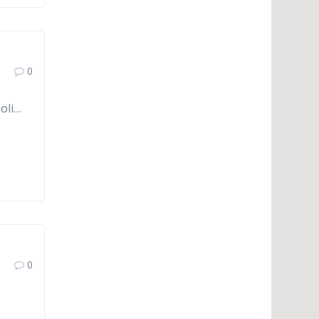
0
noli…
0