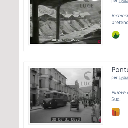
per
Lydia
Inchiest
pretend
Pont
per
Lydia
Nuove ce
Sud…