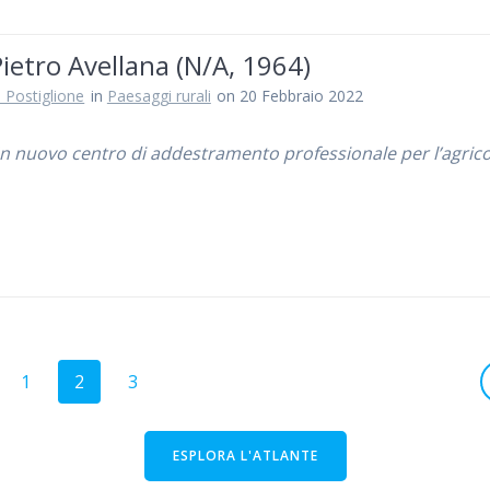
ietro Avellana (N/A, 1964)
 Postiglione
in
Paesaggi rurali
on 20 Febbraio 2022
 Un nuovo centro di addestramento professionale per l’agrico
Pagina
Pagina
Pagina
1
2
3
ESPLORA L'ATLANTE