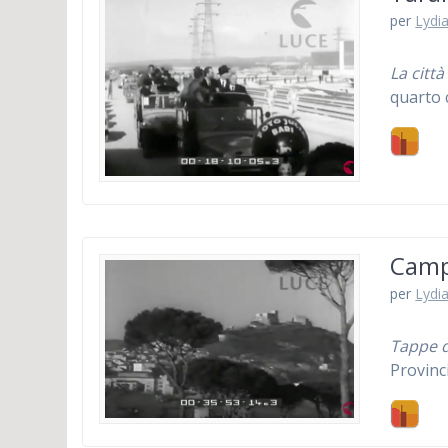
per
Lydia
La città
quarto 
Camp
per
Lydia
Tappe d
Provin