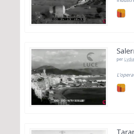
industr
Saler
per
Lydia
L’opera
Taran