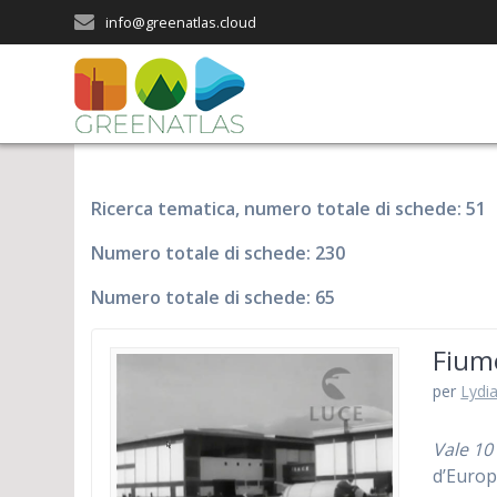
Salta
info@greenatlas.cloud
al
contenuto
Ricerca tematica, numero totale di schede: 51
Numero totale di schede: 230
Numero totale di schede: 65
Fiume
per
Lydia
Vale 10 
d’Euro