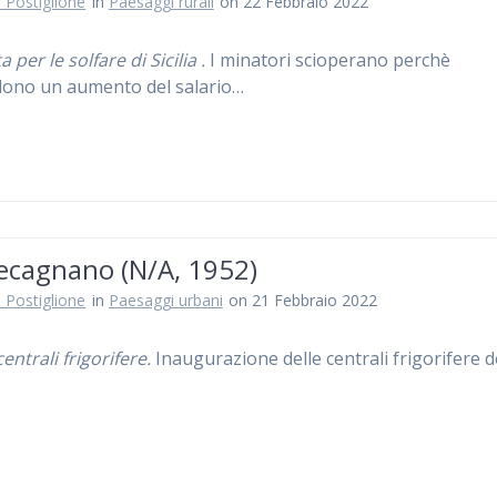
 Postiglione
in
Paesaggi rurali
on 22 Febbraio 2022
a per le solfare di Sicilia .
I minatori scioperano perchè
ono un aumento del salario…
ecagnano (N/A, 1952)
 Postiglione
in
Paesaggi urbani
on 21 Febbraio 2022
ntrali frigorifere.
Inaugurazione delle centrali frigorifere d