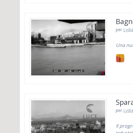
Bagno
per
Lydia
Una nuo
Spara
per
Lydia
Il prog