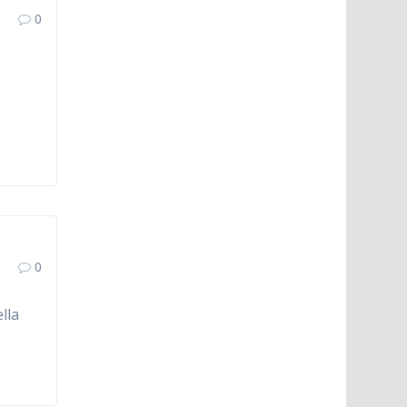
0
l
0
lla