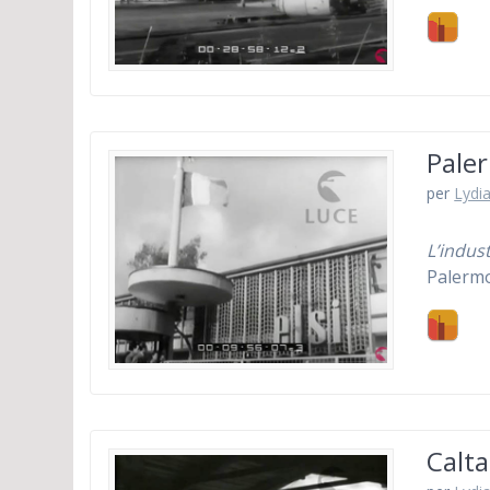
Pale
per
Lydia
L’indust
Palermo
Calta