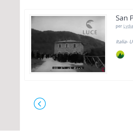
San P
per
Lydia
Italia-
Navigazione
articoli