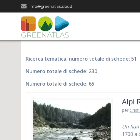
Salta
info@greenatlas.cloud
al
contenuto
Ricerca tematica, numero totale di schede: 51
Numero totale di schede: 230
Numero totale di schede: 65
Alpi 
per
Crist
Un fium
1700 a 