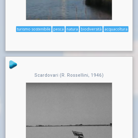
turismo sostenibile
pesca
natura
biodiversità
acquacoltura
Scardovari (R. Rossellini, 1946)