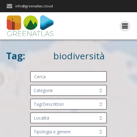
Salta
info@greenatlas.cloud
al
contenuto
Tag:
biodiversità