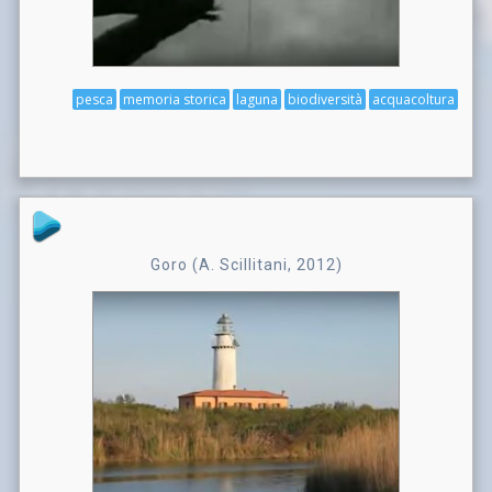
pesca
memoria storica
laguna
biodiversità
acquacoltura
Goro (A. Scillitani, 2012)