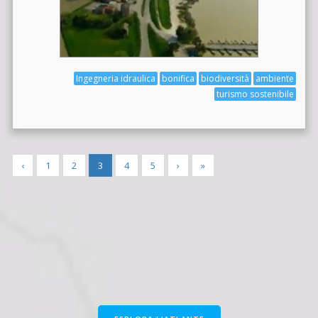
Ingegneria idraulica
bonifica
biodiversità
ambiente
turismo sostenibile
‹
1
2
3
4
5
›
»